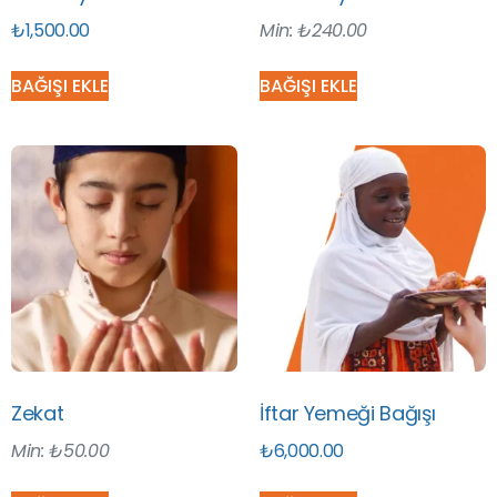
₺
1,500.00
Min:
₺
240.00
BAĞIŞI EKLE
BAĞIŞI EKLE
Zekat
İftar Yemeği Bağışı
Min:
₺
50.00
₺
6,000.00