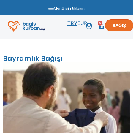
Menü için tıklayın
TRY
EUR
0
BAĞIŞ
Bayramlık Bağışı