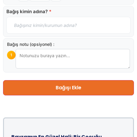
Bağış kimin adına?
*
Bağış notu (opsiyonel) :
1
Bağışı Ekle
Bayramın En Güzel Hali: Bir Çocuğu