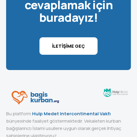
cevaplamak için
buradayız!
İLETIŞIME GEÇ
Bu platform
Hulp Medet Intercontinental Vakfı
bünyesinde faaliyet göstermektedir. Vekaleten kurban
bağışlarınızı İslami usullere uygun olarak gerçek ihtiyaç
sahiplerine ulaştırıyoruz.