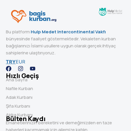
Bu platform
Hulp Medet Intercontinental Vakfı
bünyesinde faaliyet göstermektedir. Vekaleten kurban
bağışlarınızı İslami usullere uygun olarak gerçek ihtiyaç
sahiplerine ulaştırıyoruz.
TRY
EUR
Hızlı Geçiş
Ana Sayfa
Nafile Kurban
Adak Kurbanı
Şifa Kurbanı
Akika Kurbanı
Bülten Kaydı
Emanetlerinizin bereketini ve derneğimizden en taze
haberleri kaçırmamak için ailemize katılın.