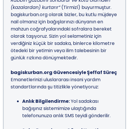
Rabbin gazabını söndürür ve kötü ölümden
(kazalardan) kurtarır”
(Tirmizî) buyurmuştur.
bagiskurban.org olarak bizler, bu kutlu müjdeye
nail olmanız için bağışlarınızı dünyanın en
mahzun coğrafyalarındaki sofralara bereket
olarak taşıyoruz. Sizin yol selametiniz için
verdiğiniz küçük bir sadaka, binlerce kilometre
ötedeki bir yetimin veya ilim talebesinin bir
günlük rızkına dönüşmektedir.
bagiskurban.org Güvencesiyle Şeffaf Süreç
Emanetlerinizi uluslararası insani yardım
standartlarında şu titizlikle yönetiyoruz:
Anlık Bilgilendirme:
Yol sadakası
bağışınız sistemimize ulaştığında
telefonunuza anlık SMS teyidi gönderilir.