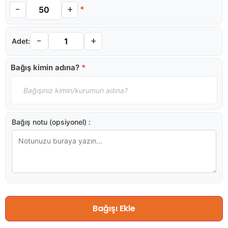
−
+
*
−
+
Bağış kimin adına?
*
Bağış notu (opsiyonel) :
Bağışı Ekle