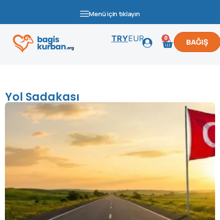
Menü için tıklayın
TRY
EUR
0
BAĞIŞ
Yol Sadakası