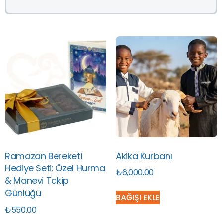
Ramazan Bereketi
Akika Kurbanı
Hediye Seti: Özel Hurma
₺
6,000.00
& Manevi Takip
Günlüğü
BAĞIŞI EKLE
₺
550.00