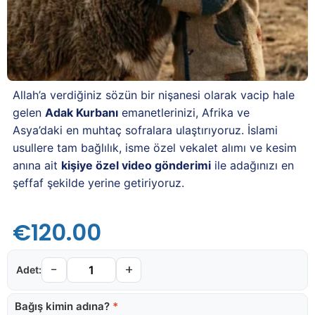
Allah’a verdiğiniz sözün bir nişanesi olarak vacip hale
gelen
Adak Kurbanı
emanetlerinizi, Afrika ve
Asya’daki en muhtaç sofralara ulaştırıyoruz. İslami
usullere tam bağlılık, isme özel vekalet alımı ve kesim
anına ait
kişiye özel video gönderimi
ile adağınızı en
şeffaf şekilde yerine getiriyoruz.
€
120.00
−
+
Bağış kimin adına?
*