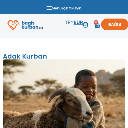
Menü için tıklayın
TRY
EUR
0
BAĞIŞ
Adak Kurban