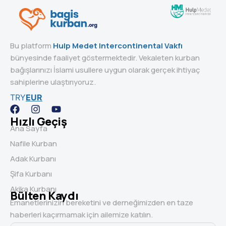
Bu platform
Hulp Medet Intercontinental Vakfı
bünyesinde faaliyet göstermektedir. Vekaleten kurban
bağışlarınızı İslami usullere uygun olarak gerçek ihtiyaç
sahiplerine ulaştırıyoruz.
TRY
EUR
Hızlı Geçiş
Ana Sayfa
Nafile Kurban
Adak Kurbanı
Şifa Kurbanı
Akika Kurbanı
Bülten Kaydı
Emanetlerinizin bereketini ve derneğimizden en taze
haberleri kaçırmamak için ailemize katılın.