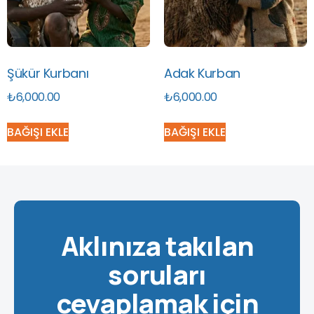
Şükür Kurbanı
Adak Kurban
₺
6,000.00
₺
6,000.00
BAĞIŞI EKLE
BAĞIŞI EKLE
Aklınıza takılan
soruları
cevaplamak için