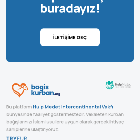
buradayız!
İLETIŞIME GEÇ
Bu platform
Hulp Medet Intercontinental Vakfı
bünyesinde faaliyet göstermektedir. Vekaleten kurban
bağışlarınızı İslami usullere uygun olarak gerçek ihtiyaç
sahiplerine ulaştırıyoruz.
TRY
EUR