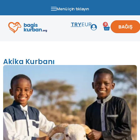
Menü için tıklayın
TRY
EUR
0
BAĞIŞ
Akika Kurbanı